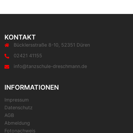
KONTAKT
Bücklersstraße 8-10, 52351 Düren
02421 41155
info@tanzschule-dreschmann.de
INFORMATIONEN
Impressum
Datenschutz
AGB
Abmeldung
Fotonachweis