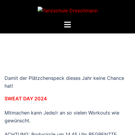
Zum
Inhalt
springen
Menü
umschalten
Damit der Plätzchenspeck dieses Jahr keine Chance
hat!
SWEAT DAY 2024
Mitmachen kann Jede/r an so vielen Workouts wie
gewünscht.
ACHTUNG: Bodycircle um 14.45 Uhr BEGRENZTE