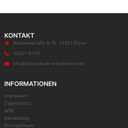
KONTAKT
Bücklersstraße 8-10, 52351 Düren
02421 41155
info@tanzschule-dreschmann.de
INFORMATIONEN
Impressum
Datenschutz
AGB
Abmeldung
Fotonachweis